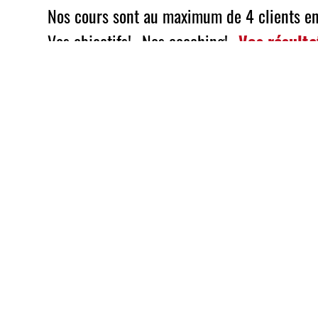
Nos cours sont au maximum de 4 clients en
Vos objectifs!...Nos coaching!...
Vos résultat
L'électro stimulation permet de travailler
Associée à un cours de sport, elle permet d
Venez découvrir ce concept épatant!!!
Pour avoir le corps que vous voulez cet été!
STIM WAVE AGEN, la salle de sport spécial
Reservez votre séance
ARTICLES LIÉS