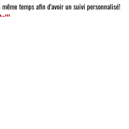
 même temps afin d'avoir un suivi personnalisé!
s!!!
 20 groupes musculaires en 20 minutes!
'avoir des résultats rapides en très peu de temps!
isée en EMS